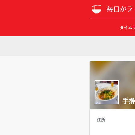
タイム
手擀
住所