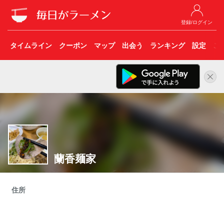
登録/ログイン
タイムライン
クーポン
マップ
出会う
ランキング
設定
こ
蘭香麺家
住所