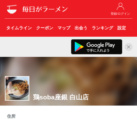
登録/ログイン
タイムライン
クーポン
マップ
出会う
ランキング
設定
こ
鶏soba座銀 白山店
住所