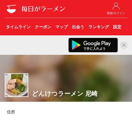
登録/ログイン
タイムライン
クーポン
マップ
出会う
ランキング
設定
こ
どんけつラーメン 尼崎
住所