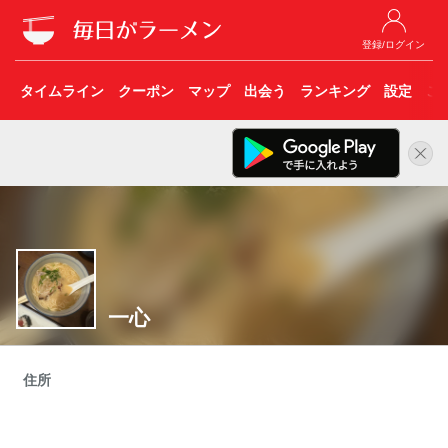
登録/ログイン
タイムライン
クーポン
マップ
出会う
ランキング
設定
こ
一心
住所