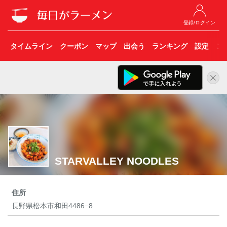
登録/ログイン
タイムライン
クーポン
マップ
出会う
ランキング
設定
こ
STARVALLEY NOODLES
住所
長野県松本市和田4486−8