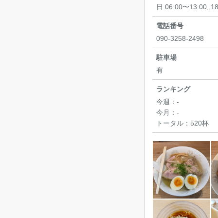
日 06:00〜13:00, 1
電話番号
090-3258-2498
駐車場
有
ランキング
今週：
-
今月：
-
トータル：
520杯