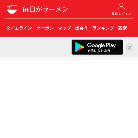
登録/ログイン
タイムライン
クーポン
マップ
出会う
ランキング
設定
こ