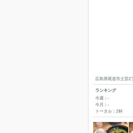
広島県尾道市土堂2丁
ランキング
今週：
-
今月：
-
トータル：
2杯