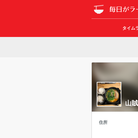
タイム
山
住所