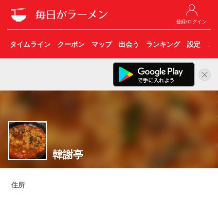
登録/ログイン
タイムライン
クーポン
マップ
出会う
ランキング
設定
こ
韓謝亭
住所