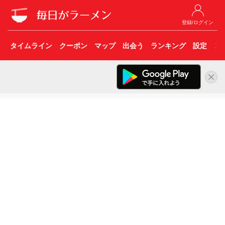
登録/ログイン
タイムライン
クーポン
マップ
出会う
ランキング
設定
こ