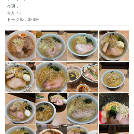
今週：
-
今月：
-
トータル：
326杯