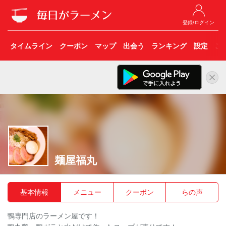
登録/ログイン
タイムライン
クーポン
マップ
出会う
ランキング
設定
こ
麺屋福丸
基本情報
メニュー
クーポン
らの声
鴨専門店のラーメン屋です！