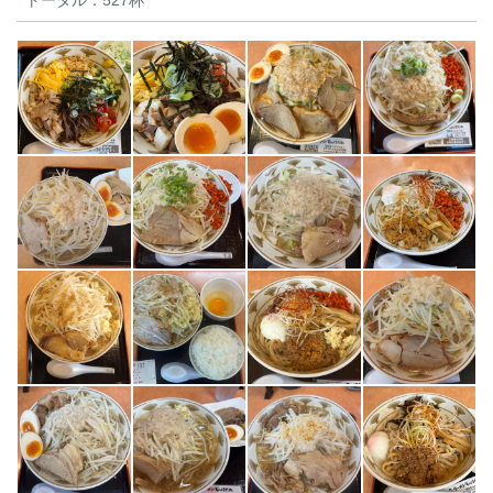
トータル：
527杯