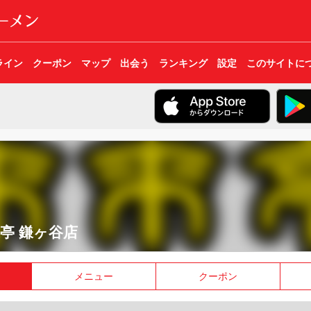
ライン
クーポン
マップ
出会う
ランキング
設定
このサイトに
亭 鎌ヶ谷店
メニュー
クーポン