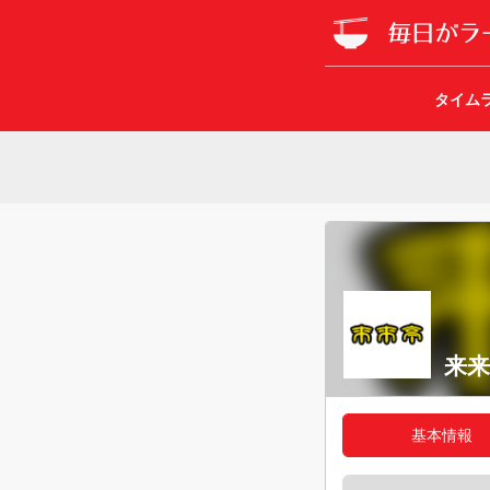
タイム
来来
基本情報