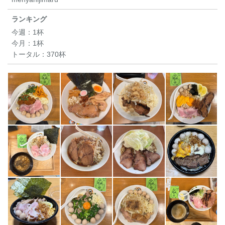
ランキング
今週：
1杯
今月：
1杯
トータル：
370杯