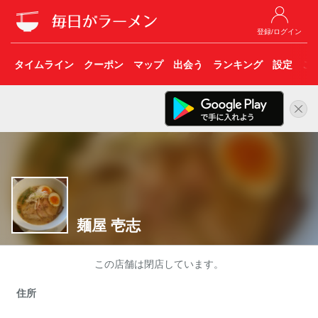
登録/ログイン
タイムライン
クーポン
マップ
出会う
ランキング
設定
こ
麺屋 壱志
この店舗は閉店しています。
住所