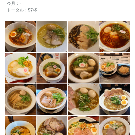
今月：
-
トータル：
57杯