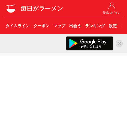
登録/ログイン
タイムライン
クーポン
マップ
出会う
ランキング
設定
こ