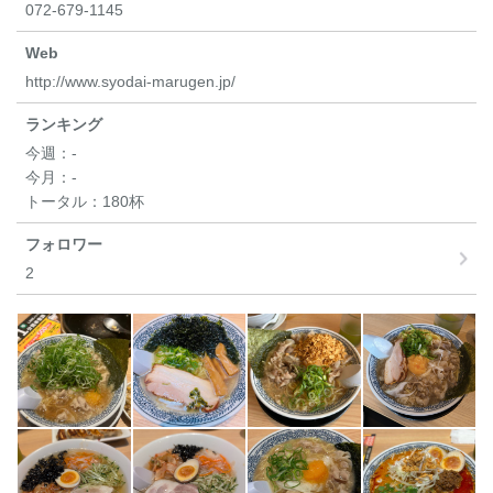
072-679-1145
Web
http://www.syodai-marugen.jp/
ランキング
今週：
-
今月：
-
トータル：
180杯
フォロワー
2