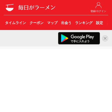
登録/ログイン
タイムライン
クーポン
マップ
出会う
ランキング
設定
こ