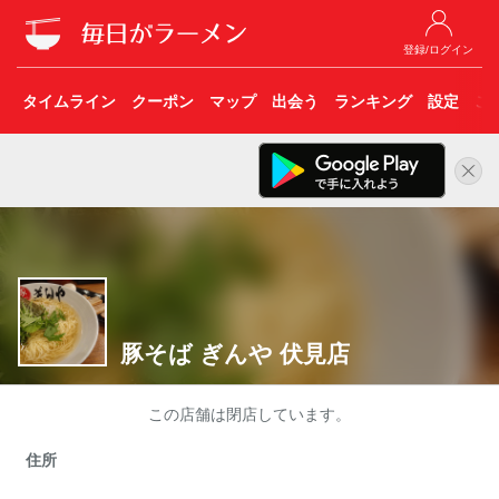
登録/ログイン
タイムライン
クーポン
マップ
出会う
ランキング
設定
こ
豚そば ぎんや 伏見店
この店舗は閉店しています。
住所