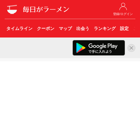
登録/ログイン
タイムライン
クーポン
マップ
出会う
ランキング
設定
こ