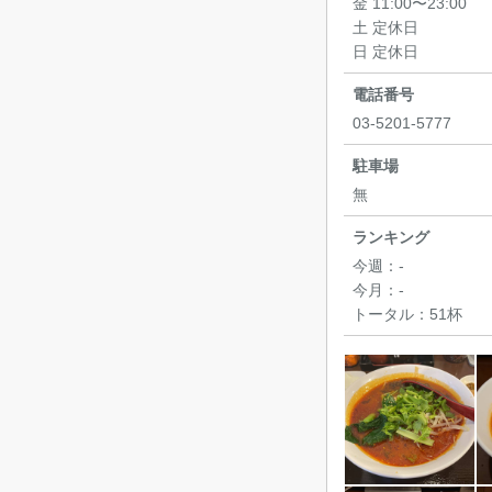
金 11:00〜23:00
土 定休日
日 定休日
電話番号
03-5201-5777
駐車場
無
ランキング
今週：
-
今月：
-
トータル：
51杯