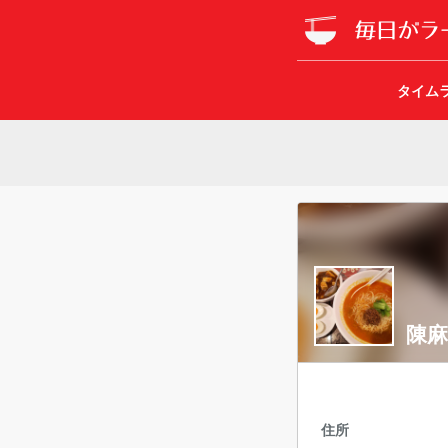
タイム
陳麻
住所