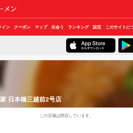
ライン
クーポン
マップ
出会う
ランキング
設定
このサイトに
家 日本橋三越前2号店
この店舗は閉店しています。