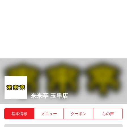
来来亭 玉串店
基本情報
メニュー
クーポン
らの声