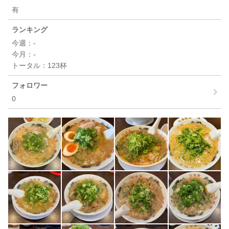
有
ランキング
今週：
-
今月：
-
トータル：
123杯
フォロワー
0