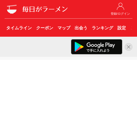
登録/ログイン
タイムライン
クーポン
マップ
出会う
ランキング
設定
こ