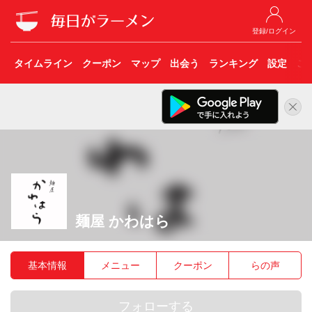
登録/ログイン
タイムライン
クーポン
マップ
出会う
ランキング
設定
こ
麺屋 かわはら
基本情報
メニュー
クーポン
らの声
フォローする