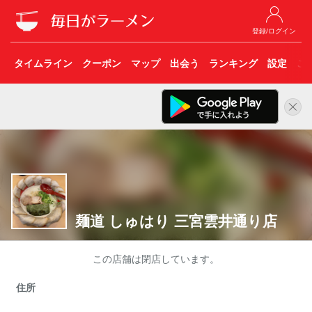
登録/ログイン
タイムライン
クーポン
マップ
出会う
ランキング
設定
こ
麺道 しゅはり 三宮雲井通り店
この店舗は閉店しています。
住所