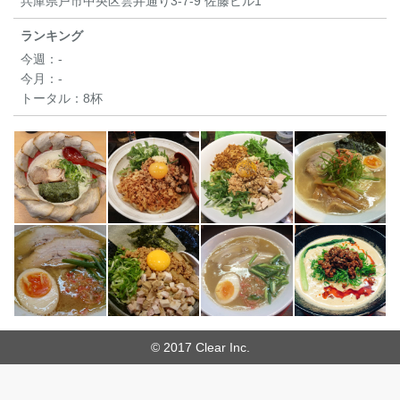
兵庫県戸市中央区雲井通り3-7-9 佐藤ビル1
ランキング
今週：
-
今月：
-
トータル：
8杯
© 2017 Clear Inc.