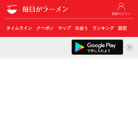
登録/ログイン
タイムライン
クーポン
マップ
出会う
ランキング
設定
こ