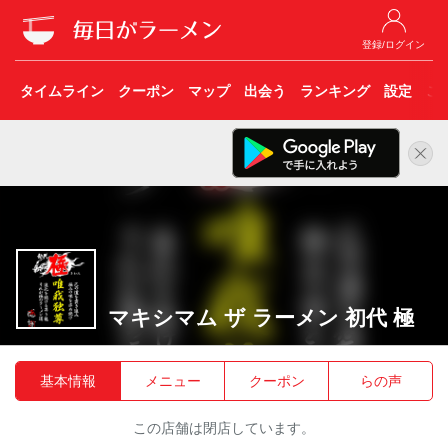
登録/ログイン
タイムライン
クーポン
マップ
出会う
ランキング
設定
こ
マキシマム ザ ラーメン 初代 極
基本情報
メニュー
クーポン
らの声
この店舗は閉店しています。