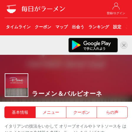
登録/ログイン
タイムライン
クーポン
マップ
出会う
ランキング
設定
こ
ラーメン＆バルピオーネ
基本情報
メニュー
クーポン
らの声
イタリアンの技法をいかして オリーブオイルやトマトソースを は