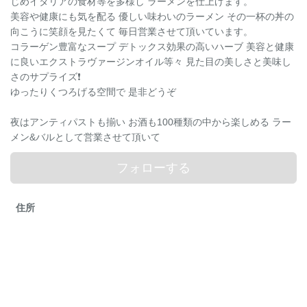
じめイタリアの食材等を多様し ラーメンを仕上げます。
美容や健康にも気を配る 優しい味わいのラーメン その一杯の丼の
向こうに笑顔を見たくて 毎日営業させて頂いています。
コラーゲン豊富なスープ デトックス効果の高いハーブ 美容と健康
に良いエクストラヴァージンオイル等々 見た目の美しさと美味し
さのサプライズ❗
ゆったりくつろげる空間で 是非どうぞ
夜はアンティパストも揃い お酒も100種類の中から楽しめる ラー
メン&バルとして営業させて頂いて
フォローする
住所