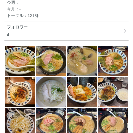
今週：
-
今月：
-
トータル：
121杯
フォロワー
4