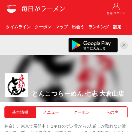
登録/ログイン
タイムライン
クーポン
マップ
出会う
ランキング
設定
こ
とんこつらーめん 七志 大倉山店
基本情報
メニュー
クーポン
らの声
神奈川、東京で展開中！ 1キロのゲン骨から3人前しか取れない濃