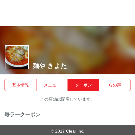
麺や きよた
基本情報
メニュー
クーポン
らの声
この店舗は閉店しています。
毎ラークーポン
© 2017 Clear Inc.