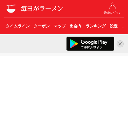
登録/ログイン
タイムライン
クーポン
マップ
出会う
ランキング
設定
こ