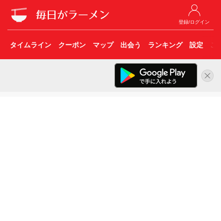
登録/ログイン
タイムライン
クーポン
マップ
出会う
ランキング
設定
こ