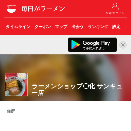
登録/ログイン
タイムライン
クーポン
マップ
出会う
ランキング
設定
こ
ラーメンショップ〇化 サンキュ
ー店
住所