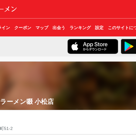
ライン
クーポン
マップ
出会う
ランキング
設定
このサイトに
ラーメン啜 小松店
51-2