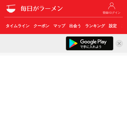
登録/ログイン
タイムライン
クーポン
マップ
出会う
ランキング
設定
こ