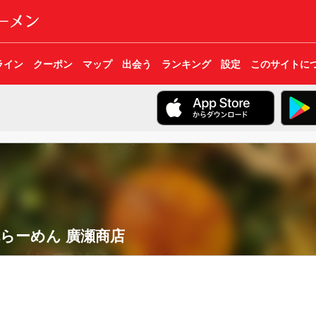
ライン
クーポン
マップ
出会う
ランキング
設定
このサイトに
らーめん 廣瀬商店