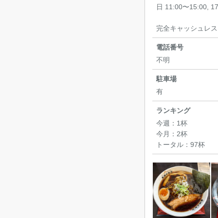
日 11:00〜15:00, 1
完全キャッシュレス
電話番号
不明
駐車場
有
ランキング
今週：
1杯
今月：
2杯
トータル：
97杯