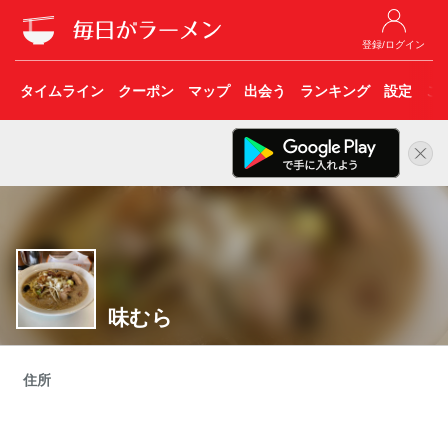
登録/ログイン
タイムライン
クーポン
マップ
出会う
ランキング
設定
こ
味むら
住所