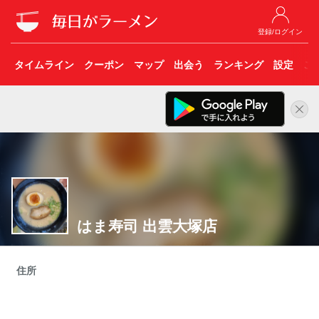
登録/ログイン
タイムライン
クーポン
マップ
出会う
ランキング
設定
こ
はま寿司 出雲大塚店
住所