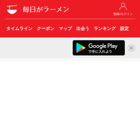
登録/ログイン
タイムライン
クーポン
マップ
出会う
ランキング
設定
こ