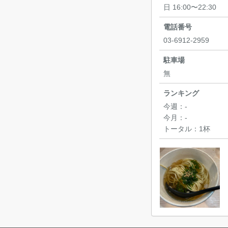
日 16:00〜22:30
電話番号
03-6912-2959
駐車場
無
ランキング
今週：
-
今月：
-
トータル：
1杯