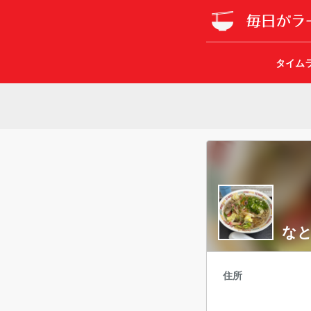
タイム
な
住所