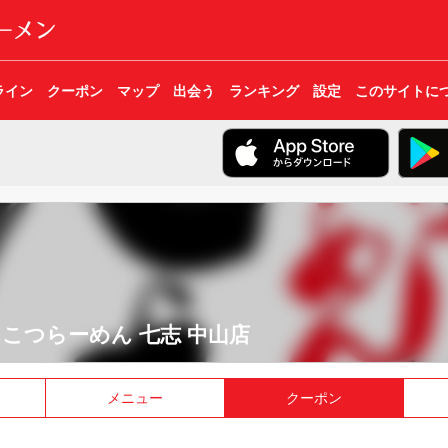
ライン
クーポン
マップ
出会う
ランキング
設定
このサイトに
こつらーめん 七志 中山店
メニュー
クーポン