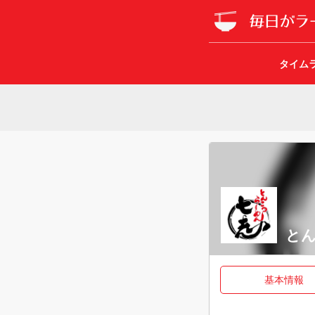
タイム
とん
基本情報