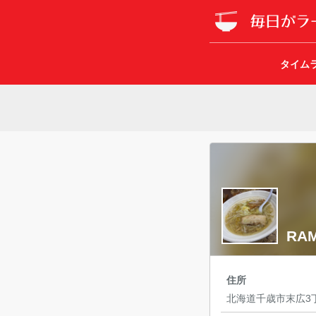
タイム
RA
住所
北海道千歳市末広3丁