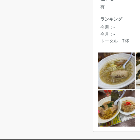
有
ランキング
今週：
-
今月：
-
トータル：
7杯