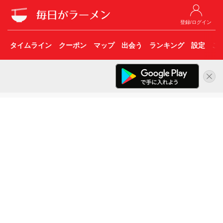
登録/ログイン
タイムライン
クーポン
マップ
出会う
ランキング
設定
こ