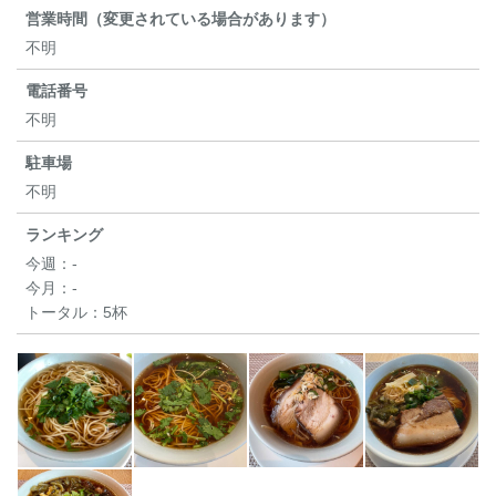
営業時間（変更されている場合があります）
不明
電話番号
不明
駐車場
不明
ランキング
今週：
-
今月：
-
トータル：
5杯