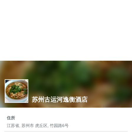
苏州古运河逸衡酒店
住所
江苏省, 苏州市 虎丘区, 竹园路6号