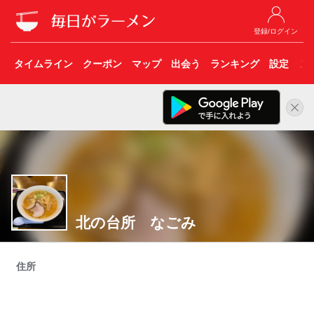
登録/ログイン
タイムライン
クーポン
マップ
出会う
ランキング
設定
こ
北の台所 なごみ
住所