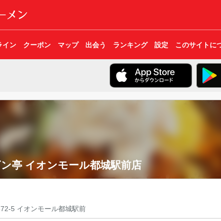
ライン
クーポン
マップ
出会う
ランキング
設定
このサイトに
ン亭 イオンモール都城駅前店
72-5 イオンモール都城駅前