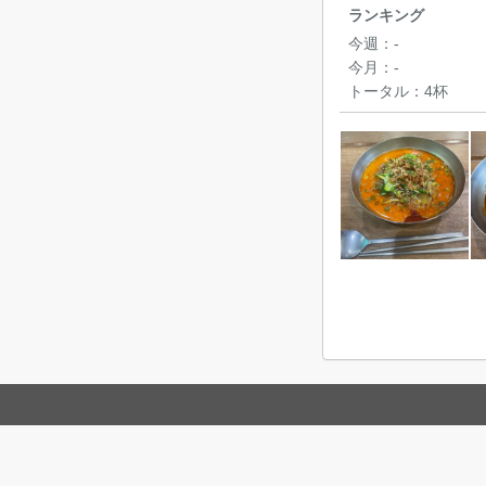
ランキング
今週：
-
今月：
-
トータル：
4杯