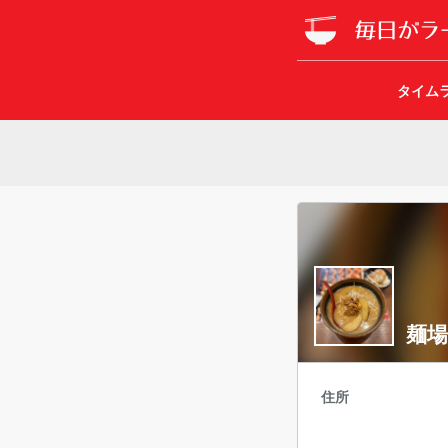
タイム
麺場
住所