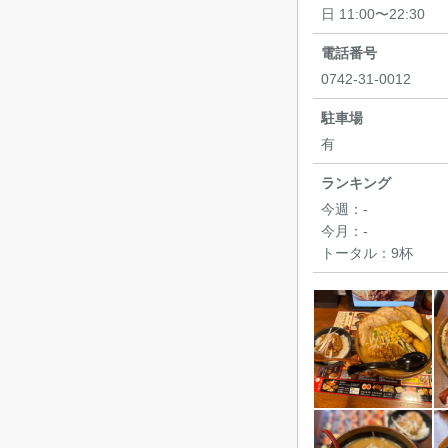
日 11:00〜22:30
電話番号
0742-31-0012
駐車場
有
ランキング
今週：
-
今月：
-
トータル：
9杯