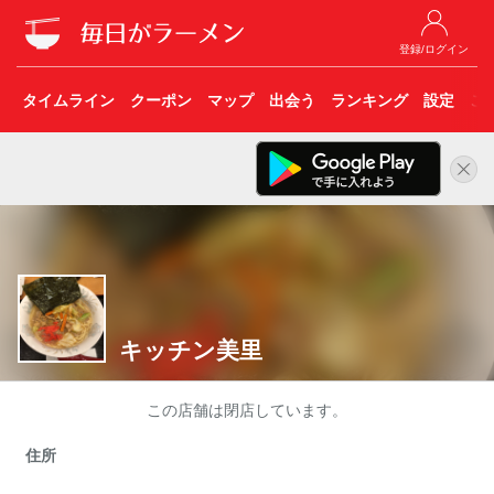
登録/ログイン
タイムライン
クーポン
マップ
出会う
ランキング
設定
こ
キッチン美里
この店舗は閉店しています。
住所