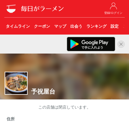
登録/ログイン
タイムライン
クーポン
マップ
出会う
ランキング
設定
こ
予祝屋台
この店舗は閉店しています。
住所