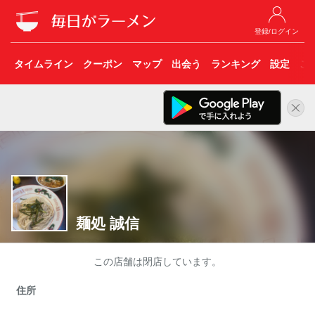
登録/ログイン
タイムライン
クーポン
マップ
出会う
ランキング
設定
こ
麺処 誠信
この店舗は閉店しています。
住所