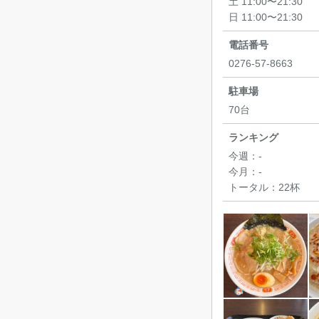
土 11:00〜21:30
日 11:00〜21:30
電話番号
0276-57-8663
駐車場
70台
ランキング
今週：
-
今月：
-
トータル：
22杯