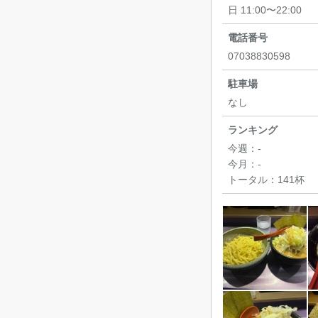
日 11:00〜22:00
電話番号
07038830598
駐車場
なし
ランキング
今週：
-
今月：
-
トータル：
141杯