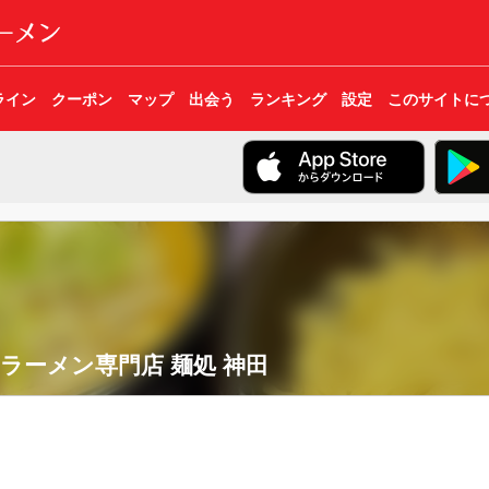
ライン
クーポン
マップ
出会う
ランキング
設定
このサイトに
ラーメン専門店 麺処 神田